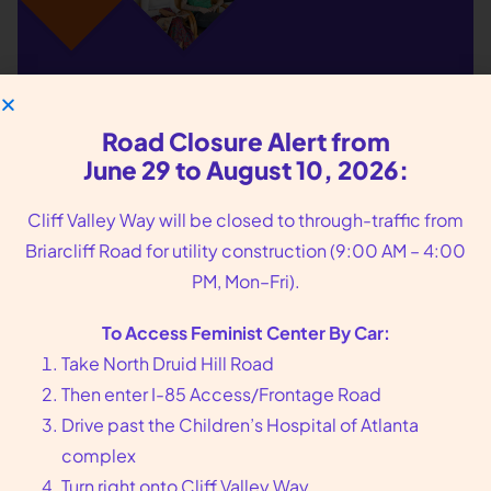
We put you, our
patients, at the center
Road Closure Alert from
of our care
June 29 to August 10, 2026:
Cliff Valley Way will be closed to through-traffic from
Founded in 1976 in Atlanta, GA, Feminist Center
Briarcliff Road for utility construction (9:00 AM – 4:00
offers compassionate reproductive health care,
PM, Mon–Fri).
including abortion and sexual wellness services.
Call us at
404-728-7900
or toll-free
1-800-877-
To Access Feminist Center By Car:
6013
to make an appointment today.
Take North Druid Hill Road
Then enter I-85 Access/Frontage Road
Drive past the Children’s Hospital of Atlanta
arrow_forward
Book an Appointment
complex
Turn right onto Cliff Valley Way