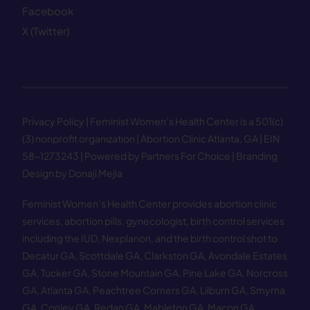
Facebook
X (Twitter)
Privacy Policy
| Feminist Women’s Health Center is a 501(c)
(3) nonprofit organization | Abortion Clinic Atlanta, GA | EIN
58−1273243 |
Powered by Partners For Choice
| Branding
Design by Donaji Mejia
Feminist Women’s Health Center provides abortion clinic
services, abortion pills, gynecologist, birth control services
including the IUD, Nexplanon, and the birth control shot to
Decatur GA
,
Scottdale GA
,
Clarkston GA
,
Avondale Estates
GA
,
Tucker GA
,
Stone Mountain GA
,
Pine Lake GA
,
Norcross
GA
,
Atlanta GA
,
Peachtree Corners GA
,
Lilburn GA
,
Smyrna
GA
,
Conley GA
,
Redan GA
,
Mableton GA
,
Macon GA
,