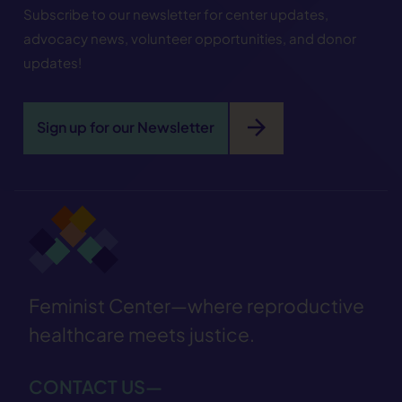
Subscribe to our newsletter for center updates,
advocacy news, volunteer opportunities, and donor
updates!
arrow_forward
Sign up for our Newsletter
Feminist Center—where reproductive
healthcare meets justice.
CONTACT US—